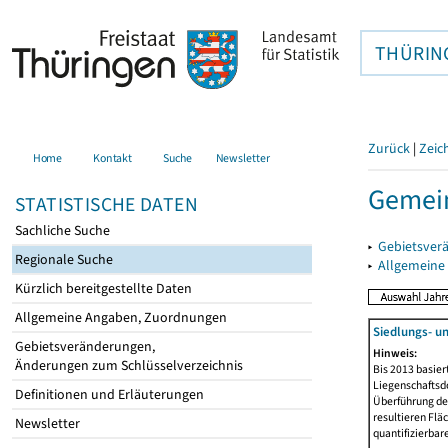
THÜRIN
Zurück
|
Zeic
Home
Kontakt
Suche
Newsletter
Gemei
STATISTISCHE DATEN
Sachliche Suche
▸
Gebietsver
Regionale Suche
▸
Allgemeine
Kürzlich bereitgestellte Daten
Allgemeine Angaben, Zuordnungen
Siedlungs- u
Gebietsveränderungen,
Hinweis:
Änderungen zum Schlüsselverzeichnis
Bis 2013 basie
Liegenschaftsd
Definitionen und Erläuterungen
Überführung der
resultieren Fl
Newsletter
quantifizierbar