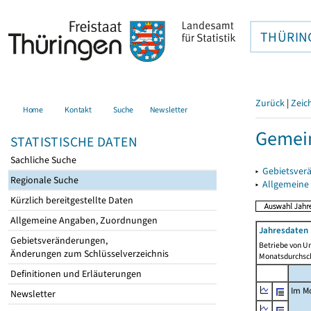
THÜRIN
Zurück
|
Zeic
Home
Kontakt
Suche
Newsletter
Gemei
STATISTISCHE DATEN
Sachliche Suche
▸
Gebietsver
Regionale Suche
▸
Allgemeine
Kürzlich bereitgestellte Daten
Allgemeine Angaben, Zuordnungen
Jahresdaten 
Gebietsveränderungen,
Betriebe von U
Änderungen zum Schlüsselverzeichnis
Monatsdurchsch
Definitionen und Erläuterungen
Im M
Newsletter