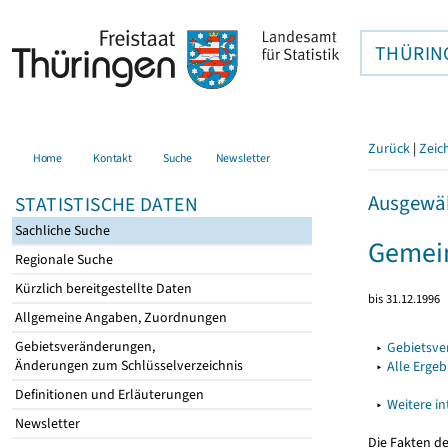
THÜRIN
Zurück
|
Zeic
Home
Kontakt
Suche
Newsletter
Ausgewäh
STATISTISCHE DATEN
Sachliche Suche
Gemein
Regionale Suche
Kürzlich bereitgestellte Daten
bis 31.12.1996
Allgemeine Angaben, Zuordnungen
Gebietsveränderungen,
▸
Gebietsv
Änderungen zum Schlüsselverzeichnis
▸
Alle Erge
Definitionen und Erläuterungen
▸
Weitere i
Newsletter
Die Fakten d