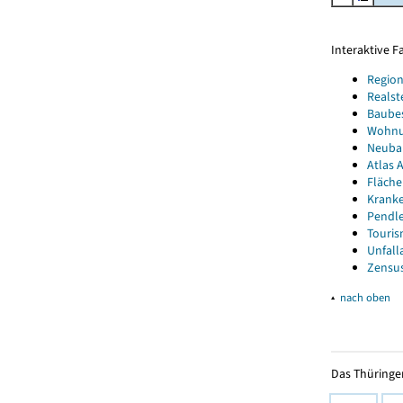
Interaktive 
Region
Realst
Baube
Wohnun
Neubau
Atlas A
Fläche
Kranke
Pendle
Touris
Unfall
Zensus
▴
nach oben
Das Thüringer