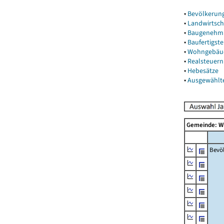
▾
Bevölkerun
▾
Landwirtsch
▾
Baugenehm
▾
Baufertigst
▾
Wohngebäu
▾
Realsteuern
▾
Hebesätze
▾
Ausgewählt
Gemeinde: W
Bevö