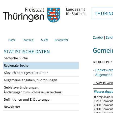
THÜRIN
Zurück
|
Zeic
Home
Kontakt
Suche
Newsletter
Gemein
STATISTISCHE DATEN
Sachliche Suche
seit 01.01.1997
Regionale Suche
▸
Gebietsver
Kürzlich bereitgestellte Daten
▸
Allgemeine
Allgemeine Angaben, Zuordnungen
Gebietsveränderungen,
Wasserabgab
Änderungen zum Schlüsselverzeichnis
Die regionale Z
Definitionen und Erläuterungen
1998: Einwohne
2001: Einwohne
Newsletter
2004: Einwohne