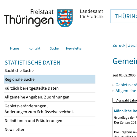
THÜRIN
Zurück
|
Zeic
Home
Kontakt
Suche
Newsletter
Gemein
STATISTISCHE DATEN
Sachliche Suche
seit 01.02.2006
Regionale Suche
▸
Gebietsver
Kürzlich bereitgestellte Daten
▸
Allgemeine
Allgemeine Angaben, Zuordnungen
Gebietsveränderungen,
Männliche Be
Änderungen zum Schlüsselverzeichnis
Grundlage der F
Definitionen und Erläuterungen
Der Zensus 2011
Newsletter
Die Ergebnisse