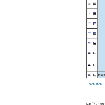
Insg
▴
nach oben
Das Thüringer