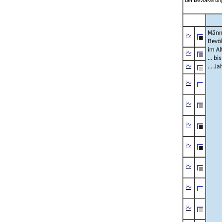
der Bevölkerung
Männ
Bevö
im Al
... bi
... J