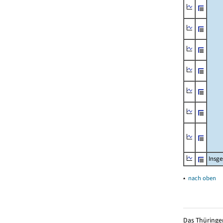
Insg
▴
nach oben
Das Thüringer