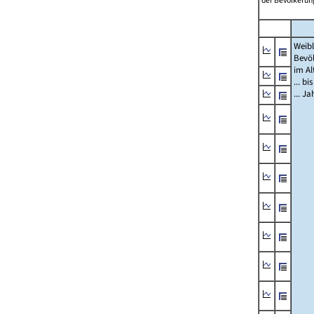
der Bevölkerung
Weibl
Bevö
im Al
... bi
... J