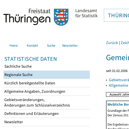
THÜRIN
Zurück
|
Zeic
Home
Kontakt
Suche
Newsletter
Gemein
STATISTISCHE DATEN
Sachliche Suche
seit 01.02.2006
Regionale Suche
▸
Gebietsver
Kürzlich bereitgestellte Daten
▸
Allgemeine
Allgemeine Angaben, Zuordnungen
Gebietsveränderungen,
Weibliche Be
Änderungen zum Schlüsselverzeichnis
Grundlage der F
Definitionen und Erläuterungen
Der Zensus 2011
Newsletter
Die Ergebnisse