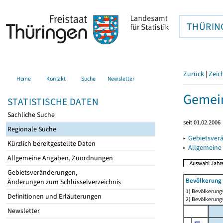
THÜRIN
Zurück
|
Zeic
Home
Kontakt
Suche
Newsletter
Gemein
STATISTISCHE DATEN
Sachliche Suche
seit 01.02.2006
Regionale Suche
▸
Gebietsver
Kürzlich bereitgestellte Daten
▸
Allgemeine
Allgemeine Angaben, Zuordnungen
Gebietsveränderungen,
Bevölkerung 
Änderungen zum Schlüsselverzeichnis
1) Bevölkerungs
Definitionen und Erläuterungen
2) Bevölkerungs
Newsletter