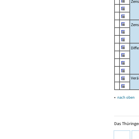
Zens
Zens
Diff
Verä
▴
nach oben
Das Thüringer