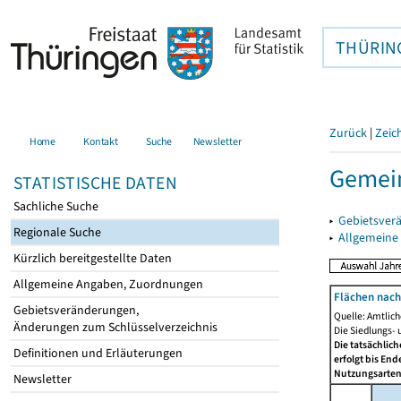
THÜRIN
Zurück
|
Zeic
Home
Kontakt
Suche
Newsletter
Gemein
STATISTISCHE DATEN
Sachliche Suche
▸
Gebietsver
Regionale Suche
▸
Allgemeine
Kürzlich bereitgestellte Daten
Allgemeine Angaben, Zuordnungen
Flächen nach
Gebietsveränderungen,
Quelle: Amtlic
Änderungen zum Schlüsselverzeichnis
Die Siedlungs- 
Die tatsächlic
Definitionen und Erläuterungen
erfolgt bis En
Nutzungsartenä
Newsletter