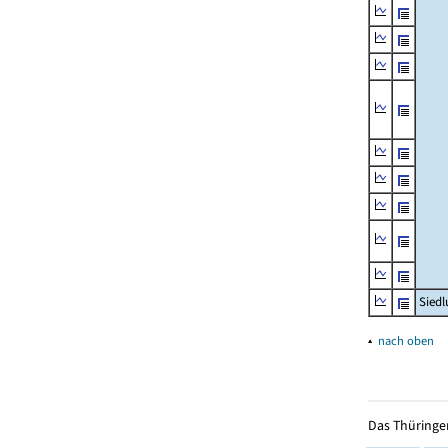
Siedl
▴
nach oben
Das Thüringer