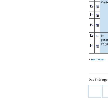
Viert
Im
gesa
Vorj
▴
nach oben
Das Thüringer