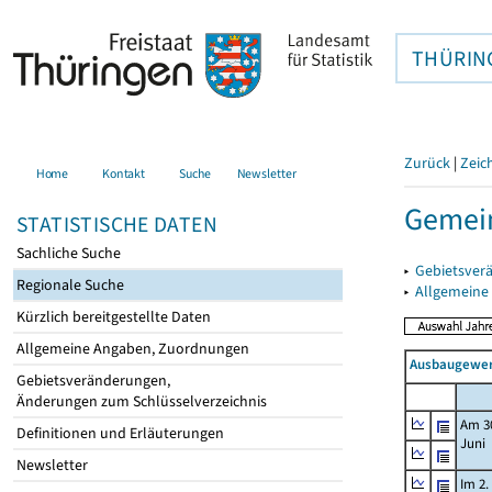
THÜRIN
Zurück
|
Zeic
Home
Kontakt
Suche
Newsletter
Gemein
STATISTISCHE DATEN
Sachliche Suche
▸
Gebietsver
Regionale Suche
▸
Allgemeine
Kürzlich bereitgestellte Daten
Allgemeine Angaben, Zuordnungen
Ausbaugewerb
Gebietsveränderungen,
Änderungen zum Schlüsselverzeichnis
Am 3
Definitionen und Erläuterungen
Juni
Newsletter
Im 2.