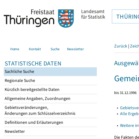
THÜRIN
Zurück
|
Zeic
Home
Kontakt
Suche
Newsletter
Ausgewäh
STATISTISCHE DATEN
Sachliche Suche
Gemein
Regionale Suche
Kürzlich bereitgestellte Daten
bis 31.12.1996
Allgemeine Angaben, Zuordnungen
Gebietsveränderungen,
▸
Gebietsv
Änderungen zum Schlüsselverzeichnis
▸
Alle Erge
Definitionen und Erläuterungen
▸
Weitere i
Newsletter
Die Fakten d