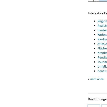
Interaktive 
Region
Realst
Baube
Wohnun
Neubau
Atlas A
Fläche
Kranke
Pendle
Touris
Unfall
Zensus
▴
nach oben
Das Thüringer