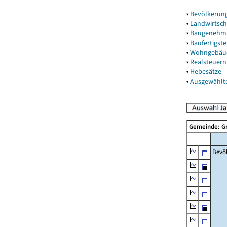
▾
Bevölkerun
▾
Landwirtsch
▾
Baugenehm
▾
Baufertigst
▾
Wohngebäu
▾
Realsteuern
▾
Hebesätze
▾
Ausgewählt
Gemeinde: G
Bevö