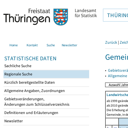
THÜRIN
Zurück
|
Zeic
Home
Kontakt
Suche
Newsletter
Gemein
STATISTISCHE DATEN
Sachliche Suche
▸
Gebietsver
Regionale Suche
▸
Allgemeine
Kürzlich bereitgestellte Daten
Allgemeine Angaben, Zuordnungen
Landwirtscha
Gebietsveränderungen,
ab 1999 geände
Änderungen zum Schlüsselverzeichnis
ab 2010 geände
Die Erhebung al
Definitionen und Erläuterungen
Gemeinde, in de
Newsletter