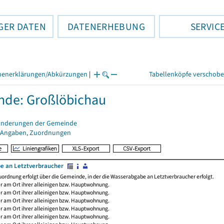
GER DATEN
DATENERHEBUNG
SERVIC
henerklärungen/Abkürzungen
|
Tabellenköpfe verschob
de: Großlöbichau
änderungen der Gemeinde
 Angaben, Zuordnungen
e an Letztverbraucher
uordnung erfolgt über die Gemeinde, in der die Wasserabgabe an Letztverbraucher erfolgt.
r am Ort ihrer alleinigen bzw. Hauptwohnung.
r am Ort ihrer alleinigen bzw. Hauptwohnung.
r am Ort ihrer alleinigen bzw. Hauptwohnung.
r am Ort ihrer alleinigen bzw. Hauptwohnung.
r am Ort ihrer alleinigen bzw. Hauptwohnung.