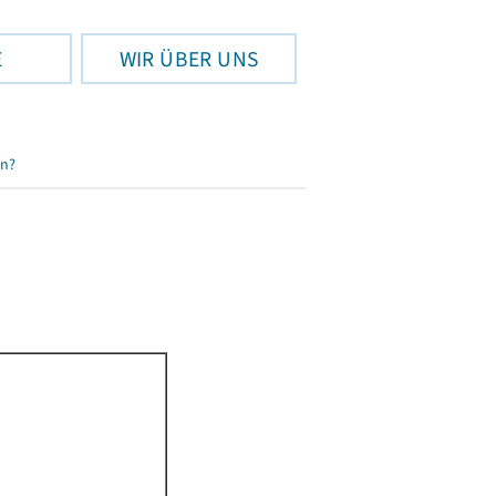
E
WIR ÜBER UNS
en?