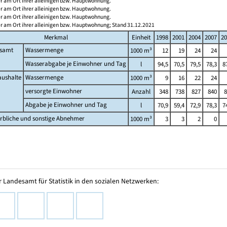
r am Ort ihrer alleinigen bzw. Hauptwohnung.
r am Ort ihrer alleinigen bzw. Hauptwohnung.
r am Ort ihrer alleinigen bzw. Hauptwohnung.
r am Ort ihrer alleinigen bzw. Hauptwohnung; Stand 31.12.2021
Merkmal
Einheit
1998
2001
2004
2007
20
esamt
Wassermenge
1000 m³
12
19
24
24
Wasserabgabe je Einwohner und Tag
l
94,5
70,5
79,5
78,3
8
aushalte
Wassermenge
1000 m³
9
16
22
24
versorgte Einwohner
Anzahl
348
738
827
840
8
Abgabe je Einwohner und Tag
l
70,9
59,4
72,9
78,3
7
rbliche und sonstige Abnehmer
1000 m³
3
3
2
0
 Landesamt für Statistik in den sozialen Netzwerken: