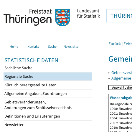
THÜRIN
Zurück
|
Zeic
Home
Kontakt
Suche
Newsletter
Gemein
STATISTISCHE DATEN
Sachliche Suche
▸
Gebietsver
Regionale Suche
▸
Allgemeine
Kürzlich bereitgestellte Daten
Allgemeine Angaben, Zuordnungen
Wasserabgab
Gebietsveränderungen,
Die regionale Z
Änderungen zum Schlüsselverzeichnis
1998: Einwohne
2001: Einwohne
Definitionen und Erläuterungen
2004: Einwohne
2007: Einwohne
Newsletter
2010: Einwohne