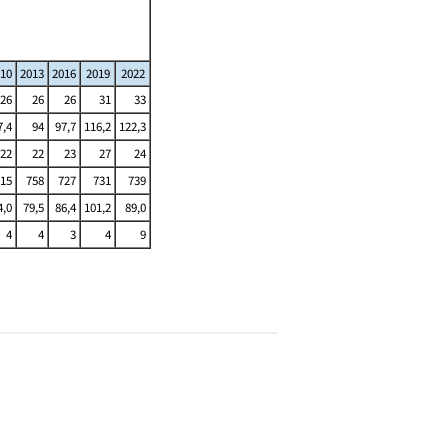
10
2013
2016
2019
2022
26
26
26
31
33
7,4
94
97,7
116,2
122,3
22
22
23
27
24
15
758
727
731
739
4,0
79,5
86,4
101,2
89,0
4
4
3
4
9