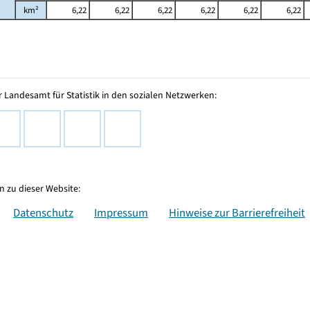
km²
6,22
6,22
6,22
6,22
6,22
6,22
 Landesamt für Statistik in den sozialen Netzwerken:
 zu dieser Website:
Datenschutz
Impressum
Hinweise zur Barrierefreiheit