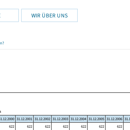
E
WIR ÜBER UNS
en?
4
31.12.2000
31.12.2001
31.12.2002
31.12.2003
31.12.2004
31.12.2005
31.12.2006
31.
622
622
622
622
622
622
622