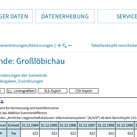
GER DATEN
DATENERHEBUNG
SERVIC
henerklärungen/Abkürzungen
|
Tabellenköpfe verschob
de: Großlöbichau
änderungen der Gemeinde
 Angaben, Zuordnungen
amt für Vermessung und Geoinformation
t; bei Addition Summendifferenz
 das „Amtliche Liegenschaftskataster-Informationssystem“ (ALKIS®) ab dem Berichtsjahr 201
mal
Einheit
31.12.1994
31.12.1995
31.12.1996
31.12.1997
31.12.1998
31.12.1999
he
ha
622
622
622
622
622
622