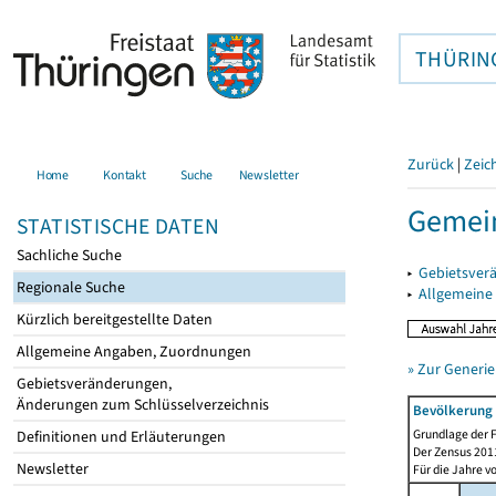
THÜRIN
Zurück
|
Zeic
Home
Kontakt
Suche
Newsletter
Gemein
STATISTISCHE DATEN
Sachliche Suche
▸
Gebietsver
Regionale Suche
▸
Allgemeine
Kürzlich bereitgestellte Daten
Allgemeine Angaben, Zuordnungen
» Zur Generie
Gebietsveränderungen,
Änderungen zum Schlüsselverzeichnis
Bevölkerung 
Grundlage der F
Definitionen und Erläuterungen
Der Zensus 2011
Newsletter
Für die Jahre v