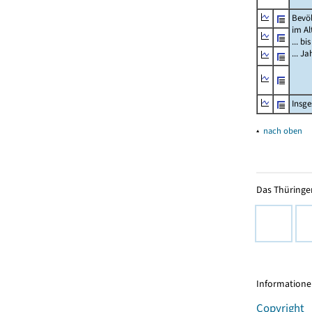
Bevö
im Al
... bi
... J
Insg
▴
nach oben
Das Thüringer
Informationen
Copyright