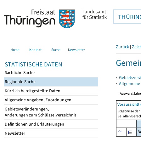
THÜRIN
Zurück
|
Zeic
Home
Kontakt
Suche
Newsletter
Gemein
STATISTISCHE DATEN
Sachliche Suche
▸
Gebietsver
Regionale Suche
▸
Allgemeine
Kürzlich bereitgestellte Daten
Allgemeine Angaben, Zuordnungen
Voraussichtl
Gebietsveränderungen,
Ergebnisse der 
Änderungen zum Schlüsselverzeichnis
Bei allen Bere
Definitionen und Erläuterungen
B
Newsletter