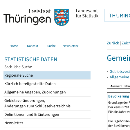
THÜRIN
Zurück
|
Zeic
Home
Kontakt
Suche
Newsletter
Gemein
STATISTISCHE DATEN
Sachliche Suche
▸
Gebietsver
Regionale Suche
▸
Allgemeine
Kürzlich bereitgestellte Daten
Allgemeine Angaben, Zuordnungen
Bevölkerung 
Gebietsveränderungen,
Grundlage der F
Änderungen zum Schlüsselverzeichnis
Der Zensus 2011
Für die Jahre v
Definitionen und Erläuterungen
Die Ergebnisse
Newsletter
der Bevölkerung