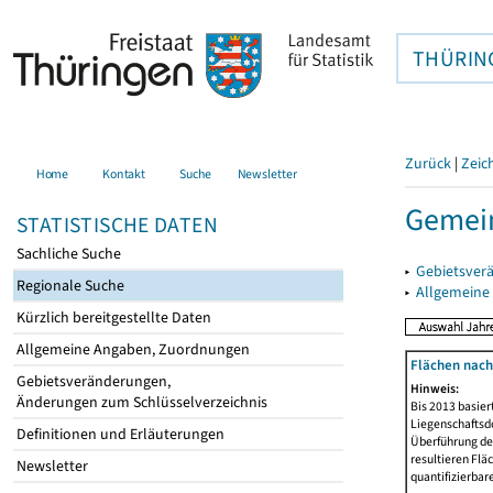
THÜRIN
Zurück
|
Zeic
Home
Kontakt
Suche
Newsletter
Gemein
STATISTISCHE DATEN
Sachliche Suche
▸
Gebietsver
Regionale Suche
▸
Allgemeine
Kürzlich bereitgestellte Daten
Allgemeine Angaben, Zuordnungen
Flächen nach
Gebietsveränderungen,
Hinweis:
Änderungen zum Schlüsselverzeichnis
Bis 2013 basie
Liegenschaftsd
Definitionen und Erläuterungen
Überführung der
resultieren Fl
Newsletter
quantifizierbar