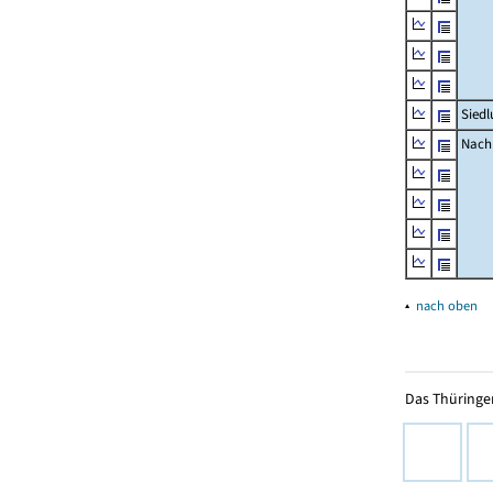
Siedl
Nachr
▴
nach oben
Das Thüringer