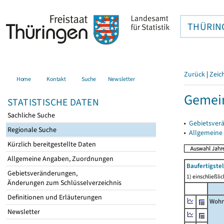
THÜRIN
Zurück
|
Zeic
Home
Kontakt
Suche
Newsletter
Gemein
STATISTISCHE DATEN
Sachliche Suche
▸
Gebietsver
Regionale Suche
▸
Allgemeine
Kürzlich bereitgestellte Daten
Allgemeine Angaben, Zuordnungen
Baufertigst
Gebietsveränderungen,
1) einschließl
Änderungen zum Schlüsselverzeichnis
Definitionen und Erläuterungen
Wohn
Newsletter