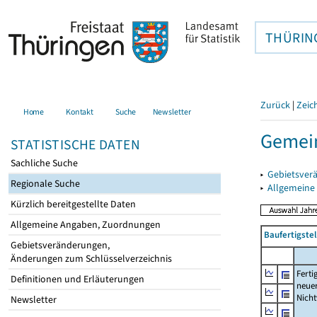
THÜRIN
Zurück
|
Zeic
Home
Kontakt
Suche
Newsletter
Gemein
STATISTISCHE DATEN
Sachliche Suche
▸
Gebietsver
Regionale Suche
▸
Allgemeine
Kürzlich bereitgestellte Daten
Allgemeine Angaben, Zuordnungen
Baufertigst
Gebietsveränderungen,
Änderungen zum Schlüsselverzeichnis
Ferti
Definitionen und Erläuterungen
neue
Nich
Newsletter