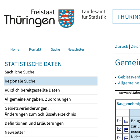
THÜRIN
Zurück
|
Zeic
Home
Kontakt
Suche
Newsletter
Gemein
STATISTISCHE DATEN
Sachliche Suche
▸
Gebietsver
Regionale Suche
▸
Allgemeine
Kürzlich bereitgestellte Daten
Allgemeine Angaben, Zuordnungen
Baugenehmig
Gebietsveränderungen,
Änderungen zum Schlüsselverzeichnis
Baug
Definitionen und Erläuterungen
zur E
neue
Newsletter
Nich