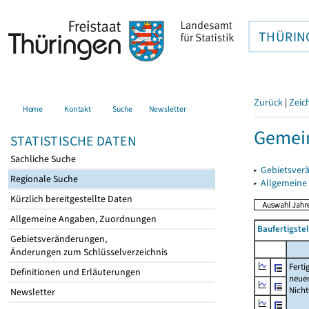
THÜRIN
Zurück
|
Zeic
Home
Kontakt
Suche
Newsletter
Gemein
STATISTISCHE DATEN
Sachliche Suche
▸
Gebietsver
Regionale Suche
▸
Allgemeine
Kürzlich bereitgestellte Daten
Allgemeine Angaben, Zuordnungen
Baufertigst
Gebietsveränderungen,
Änderungen zum Schlüsselverzeichnis
Ferti
Definitionen und Erläuterungen
neue
Nich
Newsletter