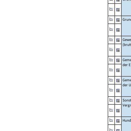
Grun
Gewe
(brut
Geme
der 
Geme
der 
Sonst
Verg
Hund