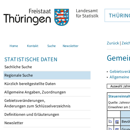
THÜRIN
Zurück
|
Zeic
Home
Kontakt
Suche
Newsletter
Gemein
STATISTISCHE DATEN
Sachliche Suche
▸
Gebietsver
Regionale Suche
▸
Allgemeine
Kürzlich bereitgestellte Daten
Allgemeine Angaben, Zuordnungen
Steuereinnah
Gebietsveränderungen,
Quelle: Jahresr
Änderungen zum Schlüsselverzeichnis
Einwohner am 3
Definitionen und Erläuterungen
Bevö
Newsletter
Grun