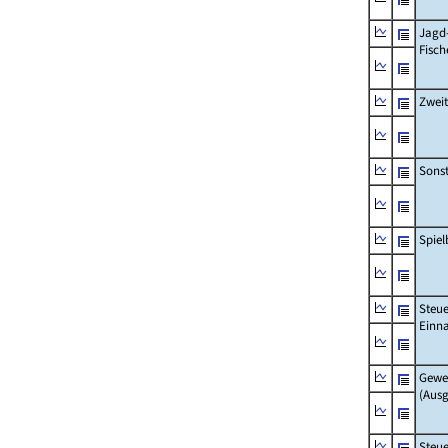
Jagd
Fisch
Zwei
Sonst
Spie
Steue
Einn
Gewe
(Aus
Steue