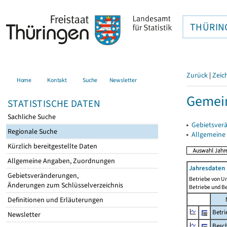
THÜRIN
Zurück
|
Zeic
Home
Kontakt
Suche
Newsletter
Gemein
STATISTISCHE DATEN
Sachliche Suche
▸
Gebietsver
Regionale Suche
▸
Allgemeine
Kürzlich bereitgestellte Daten
Allgemeine Angaben, Zuordnungen
Jahresdaten 
Gebietsveränderungen,
Betriebe von U
Änderungen zum Schlüsselverzeichnis
Betriebe und B
Definitionen und Erläuterungen
Betri
Newsletter
Besch