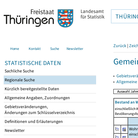
THÜRIN
Zurück
|
Zeic
Home
Kontakt
Suche
Newsletter
Gemein
STATISTISCHE DATEN
Sachliche Suche
▸
Gebietsver
Regionale Suche
▸
Allgemeine
Kürzlich bereitgestellte Daten
Allgemeine Angaben, Zuordnungen
Bestand an W
Gebietsveränderungen,
einschließlich
Änderungen zum Schlüsselverzeichnis
Bevölkerungsfo
Definitionen und Erläuterungen
Wohn
Newsletter
einsc