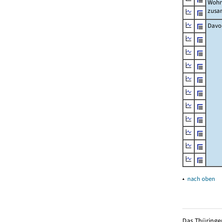
Wohn
zus
Davo
▴
nach oben
Das Thüringer