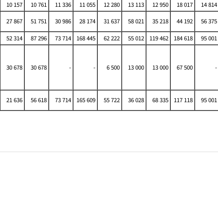
10 157
10 761
11 336
11 055
12 280
13 113
12 950
18 017
14 814
27 867
51 751
30 986
28 174
31 637
58 021
35 218
44 192
56 375
52 314
87 296
73 714
168 445
62 222
55 012
119 462
184 618
95 001
30 678
30 678
-
-
6 500
13 000
13 000
67 500
-
21 636
56 618
73 714
165 609
55 722
36 028
68 335
117 118
95 001