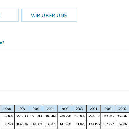
E
WIR ÜBER UNS
en?
1998
1999
2000
2001
2002
2003
2004
2005
2006
188 888
251 630
221 813
303 466
209 990
216 038
258 617
342 345
257 862
136 574
164 334
148 099
135 021
147 768
161 026
139 155
157 727
162 861