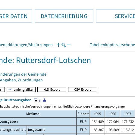
GER DATEN
DATENERHEBUNG
SERVIC
henerklärungen/Abkürzungen
|
Tabellenköpfe verschob
de: Ruttersdorf-Lotschen
änderungen der Gemeinde
 Angaben, Zuordnungen
e Bruttoausgaben
haushaltstechnische Verrechnungen; einschließlich besondere Finanzierungsvorgänge
Merkmal
Einheit
1995
1996
1997
toausgaben
EUR
154 489
172 064
171 232
altungshaushalt
insgesamt
EUR
83 387
105 509
115 812