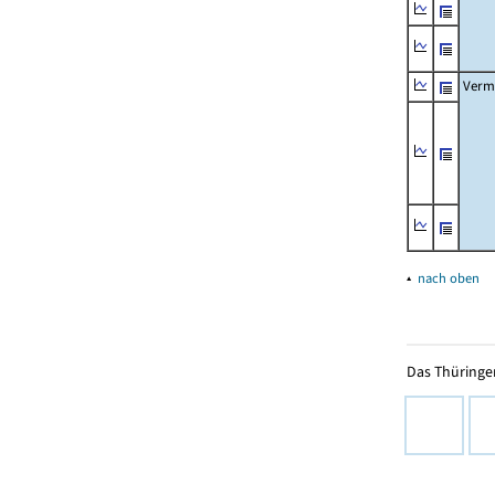
Verm
▴
nach oben
Das Thüringer