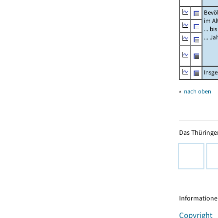
Bevö
im Al
... bi
... J
Insg
▴
nach oben
Das Thüringer
Informationen
Copyright