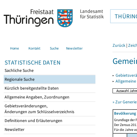
THÜRIN
Zurück
|
Zeic
Home
Kontakt
Suche
Newsletter
Gemein
STATISTISCHE DATEN
Sachliche Suche
▸
Gebietsver
Regionale Suche
▸
Allgemeine
Kürzlich bereitgestellte Daten
Allgemeine Angaben, Zuordnungen
» Zur Generie
Gebietsveränderungen,
Änderungen zum Schlüsselverzeichnis
Bevölkerung 
Grundlage der F
Definitionen und Erläuterungen
Der Zensus 2011
Newsletter
Für die Jahre v