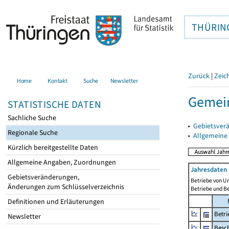
THÜRIN
Zurück
|
Zeic
Home
Kontakt
Suche
Newsletter
Gemein
STATISTISCHE DATEN
Sachliche Suche
▸
Gebietsver
Regionale Suche
▸
Allgemeine
Kürzlich bereitgestellte Daten
Allgemeine Angaben, Zuordnungen
Jahresdaten 
Gebietsveränderungen,
Betriebe von U
Änderungen zum Schlüsselverzeichnis
Betriebe und B
Definitionen und Erläuterungen
Betri
Newsletter
Besch