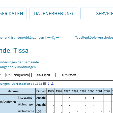
GER DATEN
DATENERHEBUNG
SERVIC
henerklärungen/Abkürzungen
|
Tabellenköpfe verschob
de: Tissa
änderungen der Gemeinde
 Angaben, Zuordnungen
ungen - Jahresdaten ab 1995
Merkmal
Einheit
1995
1996
1997
1998
1999
2000
2001
2002
insgesamt
Anzahl
1
1
2
-
1
1
-
-
maßnahmen
Wohnungen
Anzahl
.
.
.
-
.
.
-
-
Wohnfläche
100 m²
.
.
.
-
.
.
-
-