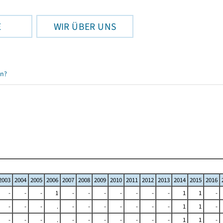
E
WIR ÜBER UNS
en?
2003
2004
2005
2006
2007
2008
2009
2010
2011
2012
2013
2014
2015
2016
-
-
-
1
-
-
-
-
-
-
-
1
1
-
-
-
-
.
-
-
-
-
-
-
-
1
1
-
-
-
-
.
-
-
-
-
-
-
-
1
1
-