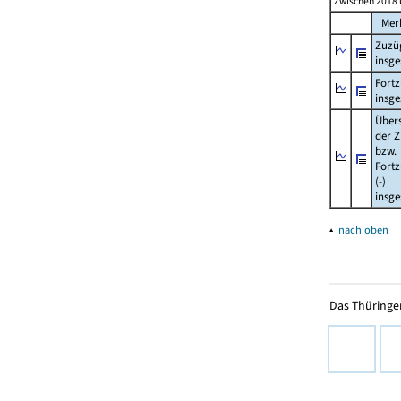
Zwischen 2018 
Mer
Zuzü
insg
Fort
insg
Über
der Z
bzw.
Fort
(-)
insg
▴
nach oben
Das Thüringer