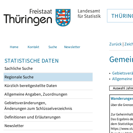
THÜRIN
Zurück
|
Zeic
Home
Kontakt
Suche
Newsletter
Gemein
STATISTISCHE DATEN
Sachliche Suche
▸
Gebietsver
Regionale Suche
▸
Allgemeine
Kürzlich bereitgestellte Daten
Allgemeine Angaben, Zuordnungen
Wanderunge
Gebietsveränderungen,
über die Grenz
Änderungen zum Schlüsselverzeichnis
Zur Geheimhalt
Definitionen und Erläuterungen
Das Ergebnis d
dem Statistikp
Newsletter
https://www.sta