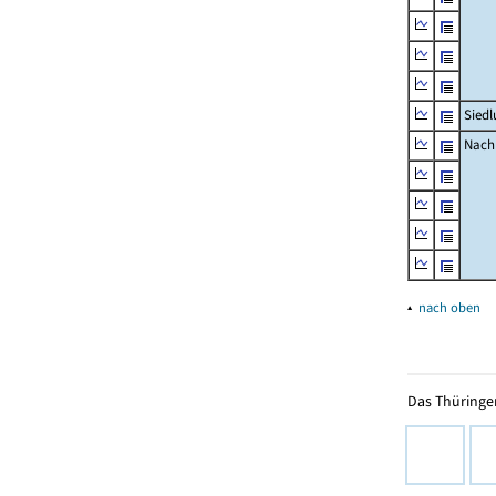
Siedl
Nachr
▴
nach oben
Das Thüringer