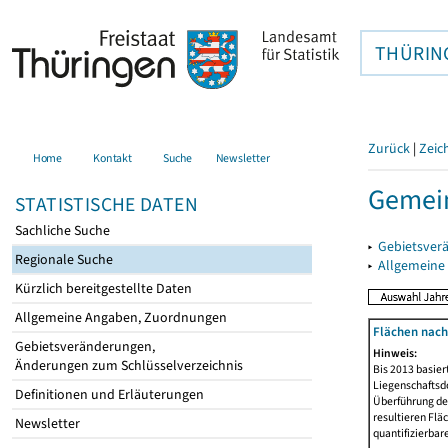
THÜRIN
Zurück
|
Zeic
Home
Kontakt
Suche
Newsletter
Gemein
STATISTISCHE DATEN
Sachliche Suche
▸
Gebietsver
Regionale Suche
▸
Allgemeine
Kürzlich bereitgestellte Daten
Allgemeine Angaben, Zuordnungen
Flächen nach
Gebietsveränderungen,
Hinweis:
Änderungen zum Schlüsselverzeichnis
Bis 2013 basie
Liegenschaftsd
Definitionen und Erläuterungen
Überführung der
resultieren Fl
Newsletter
quantifizierbar