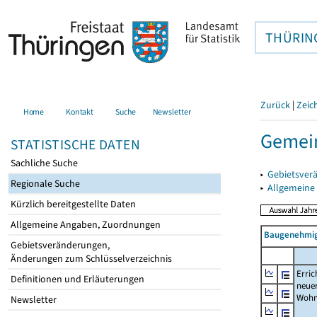
THÜRIN
Zurück
|
Zeic
Home
Kontakt
Suche
Newsletter
Gemei
STATISTISCHE DATEN
Sachliche Suche
▸
Gebietsver
Regionale Suche
▸
Allgemeine
Kürzlich bereitgestellte Daten
Allgemeine Angaben, Zuordnungen
Baugenehmig
Gebietsveränderungen,
Änderungen zum Schlüsselverzeichnis
Erric
Definitionen und Erläuterungen
neue
Wohn
Newsletter