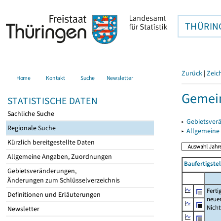
THÜRIN
Zurück
|
Zeic
Home
Kontakt
Suche
Newsletter
Gemei
STATISTISCHE DATEN
Sachliche Suche
▸
Gebietsver
Regionale Suche
▸
Allgemeine
Kürzlich bereitgestellte Daten
Allgemeine Angaben, Zuordnungen
Baufertigst
Gebietsveränderungen,
Änderungen zum Schlüsselverzeichnis
Ferti
Definitionen und Erläuterungen
neue
Nich
Newsletter