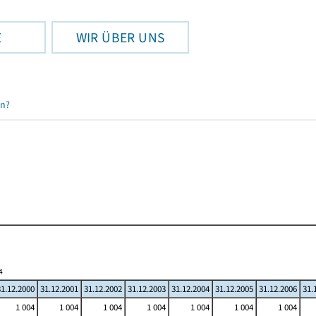
E
WIR ÜBER UNS
en?
4
31.12.2000
31.12.2001
31.12.2002
31.12.2003
31.12.2004
31.12.2005
31.12.2006
31.
1 004
1 004
1 004
1 004
1 004
1 004
1 004