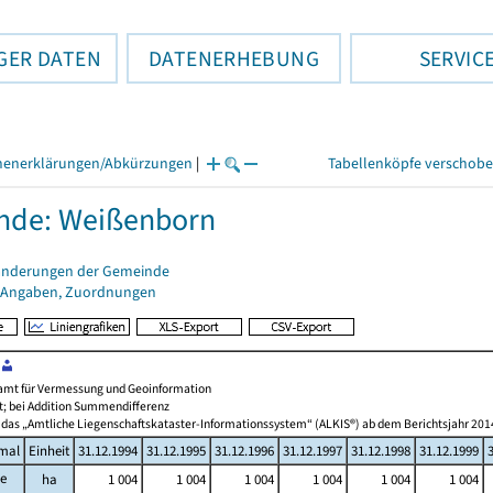
GER DATEN
DATENERHEBUNG
SERVIC
henerklärungen/Abkürzungen
|
Tabellenköpfe verschob
nde: Weißenborn
änderungen der Gemeinde
 Angaben, Zuordnungen
amt für Vermessung und Geoinformation
t; bei Addition Summendifferenz
 das „Amtliche Liegenschaftskataster-Informationssystem“ (ALKIS®) ab dem Berichtsjahr 201
mal
Einheit
31.12.1994
31.12.1995
31.12.1996
31.12.1997
31.12.1998
31.12.1999
he
ha
1 004
1 004
1 004
1 004
1 004
1 004