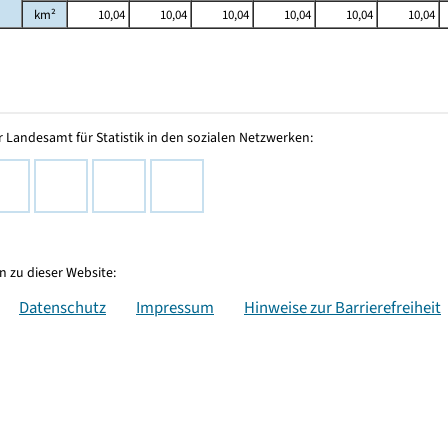
km²
10,04
10,04
10,04
10,04
10,04
10,04
 Landesamt für Statistik in den sozialen Netzwerken:
 zu dieser Website:
Datenschutz
Impressum
Hinweise zur Barrierefreiheit