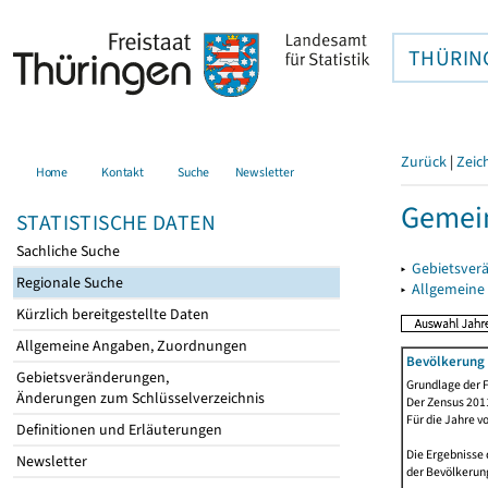
THÜRIN
Zurück
|
Zeic
Home
Kontakt
Suche
Newsletter
Gemei
STATISTISCHE DATEN
Sachliche Suche
▸
Gebietsver
Regionale Suche
▸
Allgemeine
Kürzlich bereitgestellte Daten
Allgemeine Angaben, Zuordnungen
Bevölkerung 
Gebietsveränderungen,
Grundlage der F
Änderungen zum Schlüsselverzeichnis
Der Zensus 2011
Für die Jahre v
Definitionen und Erläuterungen
Die Ergebnisse
Newsletter
der Bevölkerung