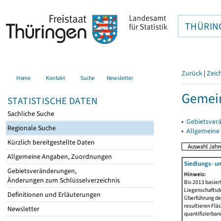
THÜRIN
Zurück
|
Zeic
Home
Kontakt
Suche
Newsletter
Gemei
STATISTISCHE DATEN
Sachliche Suche
▸
Gebietsver
Regionale Suche
▸
Allgemeine
Kürzlich bereitgestellte Daten
Allgemeine Angaben, Zuordnungen
Siedlungs- u
Gebietsveränderungen,
Hinweis:
Änderungen zum Schlüsselverzeichnis
Bis 2013 basie
Liegenschaftsd
Definitionen und Erläuterungen
Überführung der
resultieren Fl
Newsletter
quantifizierbar