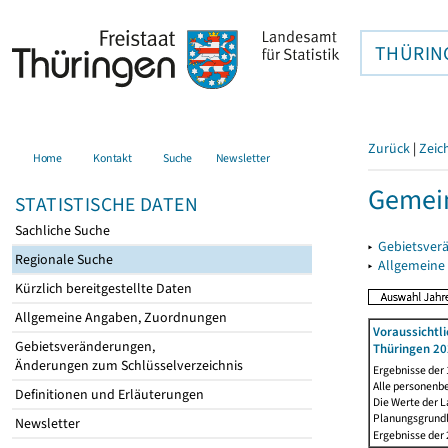
THÜRIN
Zurück
|
Zeic
Home
Kontakt
Suche
Newsletter
Gemei
STATISTISCHE DATEN
Sachliche Suche
▸
Gebietsver
Regionale Suche
▸
Allgemeine
Kürzlich bereitgestellte Daten
Allgemeine Angaben, Zuordnungen
Voraussichtl
Gebietsveränderungen,
Thüringen 20
Änderungen zum Schlüsselverzeichnis
Ergebnisse der
Alle personenb
Definitionen und Erläuterungen
Die Werte der 
Planungsgrundla
Newsletter
Ergebnisse der 2