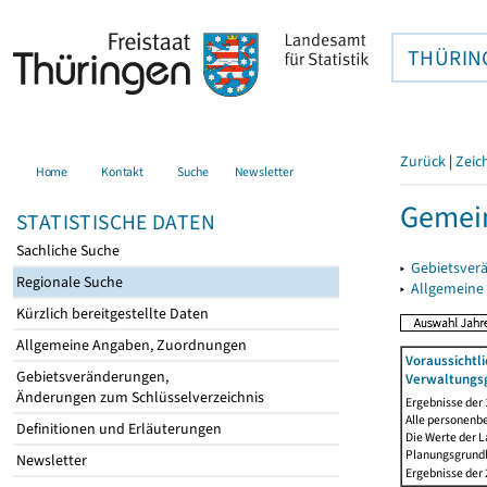
THÜRIN
Zurück
|
Zeic
Home
Kontakt
Suche
Newsletter
Gemei
STATISTISCHE DATEN
Sachliche Suche
▸
Gebietsver
Regionale Suche
▸
Allgemeine
Kürzlich bereitgestellte Daten
Allgemeine Angaben, Zuordnungen
Voraussichtl
Gebietsveränderungen,
Verwaltungsg
Änderungen zum Schlüsselverzeichnis
Ergebnisse der
Alle personenb
Definitionen und Erläuterungen
Die Werte der 
Planungsgrundla
Newsletter
Ergebnisse der 2