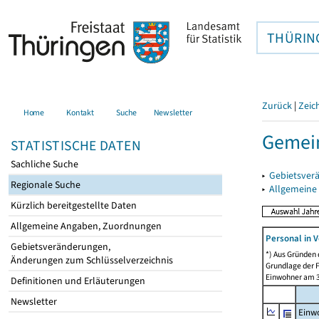
THÜRIN
Zurück
|
Zeic
Home
Kontakt
Suche
Newsletter
Gemei
STATISTISCHE DATEN
Sachliche Suche
▸
Gebietsver
Regionale Suche
▸
Allgemeine
Kürzlich bereitgestellte Daten
Allgemeine Angaben, Zuordnungen
Personal in V
Gebietsveränderungen,
*) Aus Gründen
Änderungen zum Schlüsselverzeichnis
Grundlage der F
Einwohner am 3
Definitionen und Erläuterungen
Newsletter
Einw