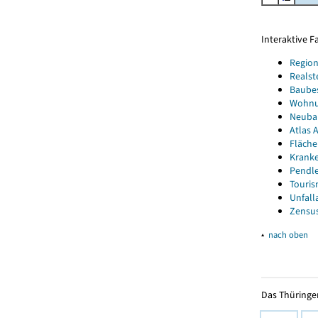
Interaktive 
Region
Realst
Baube
Wohnun
Neubau
Atlas A
Fläche
Kranke
Pendle
Touris
Unfall
Zensus
▴
nach oben
Das Thüringer