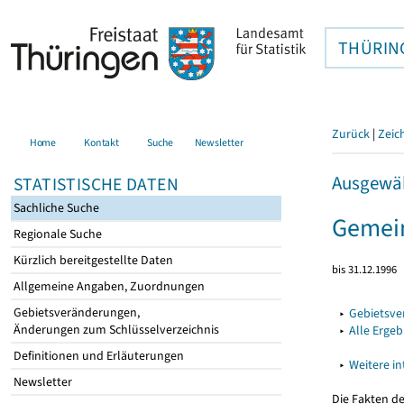
THÜRIN
Zurück
|
Zeic
Home
Kontakt
Suche
Newsletter
Ausgewäh
STATISTISCHE DATEN
Sachliche Suche
Gemein
Regionale Suche
Kürzlich bereitgestellte Daten
bis 31.12.1996
Allgemeine Angaben, Zuordnungen
Gebietsveränderungen,
▸
Gebietsv
Änderungen zum Schlüsselverzeichnis
▸
Alle Erge
Definitionen und Erläuterungen
▸
Weitere i
Newsletter
Die Fakten d