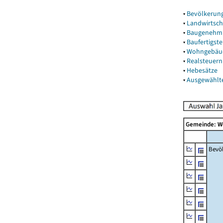
▾
Bevölkerun
▾
Landwirtsch
▾
Baugenehm
▾
Baufertigst
▾
Wohngebäu
▾
Realsteuern
▾
Hebesätze
▾
Ausgewählt
Gemeinde: W
Bevö