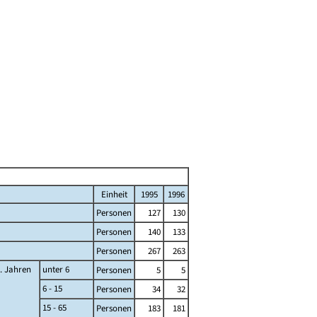
Einheit
1995
1996
Personen
127
130
Personen
140
133
Personen
267
263
... Jahren
unter 6
Personen
5
5
6 - 15
Personen
34
32
15 - 65
Personen
183
181