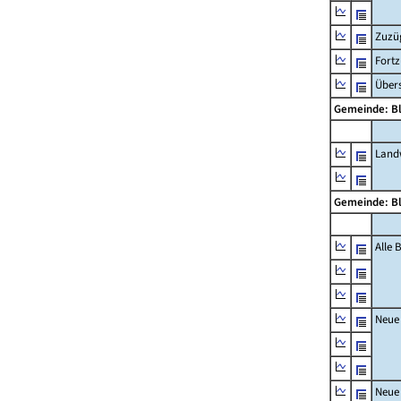
Zuzü
Fort
Übers
Gemeinde: B
Landw
Gemeinde: B
Alle
Neue
Neue