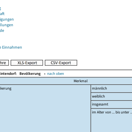
g
aft
igungen
ellungen
de
e Einnahmen
lintendorf:
Bevölkerung
▴
nach oben
Merkmal
lkerung
männlich
weiblich
insgesamt
im Alter von ... bis unter 