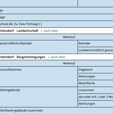
ge
züge
chuss der Zu- bzw. Fortzüge (-)
lintendorf:
Landwirtschaft
▴
nach oben
Merkmal
irtschaftliche Betriebe
Betriebe
Landwirtschaftlich genut
lintendorf:
Baugenehmigungen
▴
nach oben
Merkmal
 Baumaßnahmen
insgesamt
Wohnungen
Wohnfläche
 Wohngebäude
zusammen
darunter mit 1 oder 2 W
Wohnungen
 Nichtwohngebäude zusammen