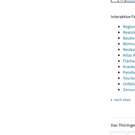
Interaktive 
Region
Realst
Baube
Wohnun
Neubau
Atlas A
Fläche
Kranke
Pendle
Touris
Unfall
Zensus
▴
nach oben
Das Thüringer