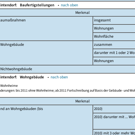
lintendorf:
Baufertigstellungen
▴
nach oben
Merkmal
 Baumaßnahmen
insgesamt
Wohnungen
Wohnfläche
 Wohngebäude
zusammen
darunter mit 1 oder 2 W
Wohnungen
 Nichtwohngebäude
lintendorf:
Wohngebäude
▴
nach oben
ch Wohnheime
derungen: bis 2011 ohne Wohnheime; ab 2011 Fortschreibung auf Basis der Gebäude- und W
Merkmal
and an Wohngebäuden (bis
2010)
2010) darunter mit ... W
2010) mit 3 oder mehr 