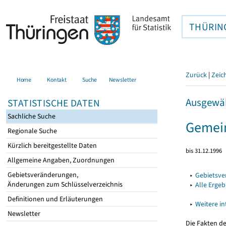
THÜRIN
Zurück
|
Zeic
Home
Kontakt
Suche
Newsletter
Ausgewäh
STATISTISCHE DATEN
Sachliche Suche
Gemein
Regionale Suche
Kürzlich bereitgestellte Daten
bis 31.12.1996
Allgemeine Angaben, Zuordnungen
Gebietsveränderungen,
▸
Gebietsv
Änderungen zum Schlüsselverzeichnis
▸
Alle Erge
Definitionen und Erläuterungen
▸
Weitere i
Newsletter
Die Fakten d