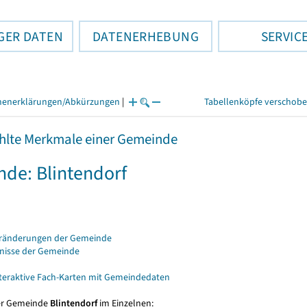
GER DATEN
DATENERHEBUNG
SERVIC
henerklärungen/Abkürzungen
|
Tabellenköpfe verschob
lte Merkmale einer Gemeinde
de: Blintendorf
eränderungen der Gemeinde
bnisse der Gemeinde
nteraktive Fach-Karten mit Gemeindedaten
er Gemeinde
Blintendorf
im Einzelnen: