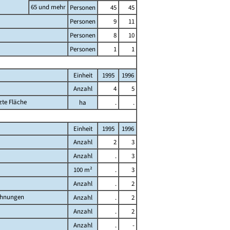
65 und mehr
Personen
45
45
Personen
9
11
Personen
8
10
Personen
1
1
Einheit
1995
1996
Anzahl
4
5
zte Fläche
ha
.
.
Einheit
1995
1996
Anzahl
2
3
Anzahl
.
3
100 m²
.
3
Anzahl
.
2
ohnungen
Anzahl
.
2
Anzahl
.
2
Anzahl
.
-