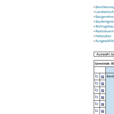
▾
Bevölkerun
▾
Landwirtsch
▾
Baugenehm
▾
Baufertigst
▾
Wohngebäu
▾
Realsteuern
▾
Hebesätze
▾
Ausgewählt
Gemeinde: B
Bevö