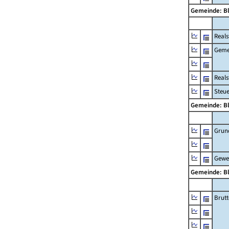
Gemeinde: B
Reals
Geme
Real
Steu
Gemeinde: B
Grun
Gewe
Gemeinde: B
Brut