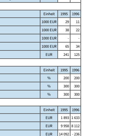
Einheit
1995
1996
1000 EUR
29
11
1000 EUR
38
22
1000 EUR
-
-
1000 EUR
65
34
EUR
241
125
Einheit
1995
1996
%
200
200
%
300
300
%
300
300
Einheit
1995
1996
EUR
1 893
1 633
EUR
9 958
8 112
EUR
14 092
- 236