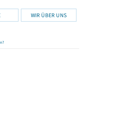
E
WIR ÜBER UNS
en?