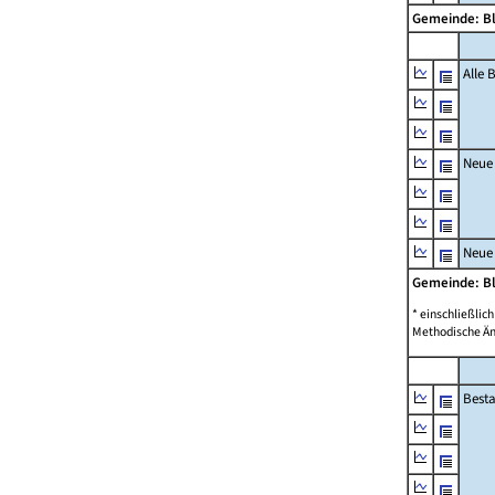
Gemeinde: B
Alle
Neue
Neue
Gemeinde: B
* einschließli
Methodische Än
Best