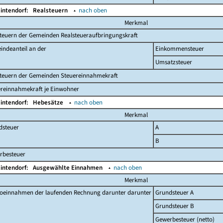
lintendorf:
Realsteuern
▴
nach oben
Merkmal
teuern der Gemeinden Realsteueraufbringungskraft
indeanteil an der
Einkommensteuer
Umsatzsteuer
steuern der Gemeinden Steuereinnahmekraft
ereinnahmekraft je Einwohner
lintendorf:
Hebesätze
▴
nach oben
Merkmal
dsteuer
A
B
rbesteuer
lintendorf:
Ausgewählte Einnahmen
▴
nach oben
Merkmal
toeinnahmen der laufenden Rechnung darunter darunter
Grundsteuer A
Grundsteuer B
Gewerbesteuer (netto)