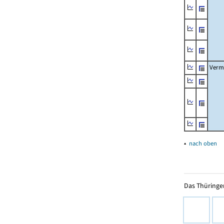
Verm
▴
nach oben
Das Thüringer