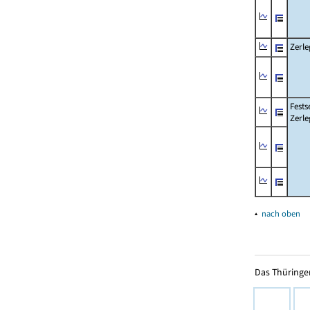
Zerle
Fests
Zerle
▴
nach oben
Das Thüringer