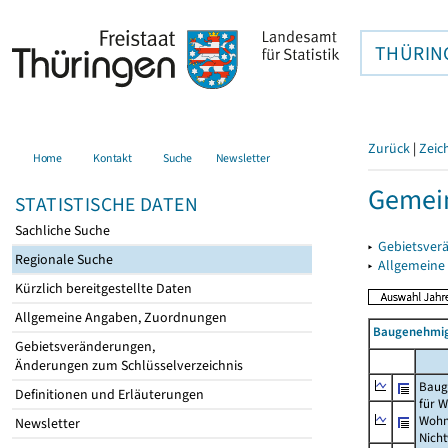
THÜRIN
Zurück
|
Zeic
Home
Kontakt
Suche
Newsletter
Gemein
STATISTISCHE DATEN
Sachliche Suche
▸
Gebietsver
Regionale Suche
▸
Allgemeine
Kürzlich bereitgestellte Daten
Allgemeine Angaben, Zuordnungen
Baugenehmig
Gebietsveränderungen,
Änderungen zum Schlüsselverzeichnis
Baug
Definitionen und Erläuterungen
für 
Wohn
Newsletter
Nich