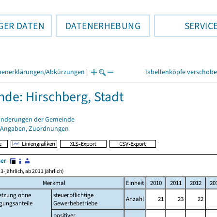
GER DATEN
DATENERHEBUNG
SERVIC
henerklärungen/Abkürzungen
|
Tabellenköpfe verschob
de: Hirschberg, Stadt
änderungen der Gemeinde
 Angaben, Zuordnungen
uer
3-jährlich, ab 2011 jährlich)
Merkmal
Einheit
2010
2011
2012
20
setzung ohne
steuerpflichtige
Anzahl
21
23
22
gungsanteile
Gewerbebetriebe
positiver