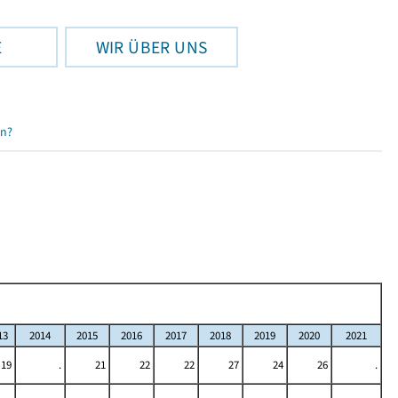
E
WIR ÜBER UNS
en?
13
2014
2015
2016
2017
2018
2019
2020
2021
19
.
21
22
22
27
24
26
.