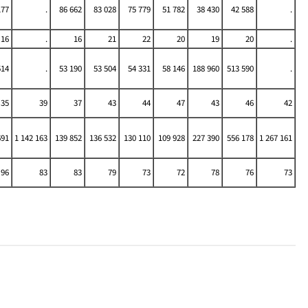
177
.
86 662
83 028
75 779
51 782
38 430
42 588
.
16
.
16
21
22
20
19
20
.
514
.
53 190
53 504
54 331
58 146
188 960
513 590
.
35
39
37
43
44
47
43
46
42
691
1 142 163
139 852
136 532
130 110
109 928
227 390
556 178
1 267 161
96
83
83
79
73
72
78
76
73