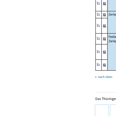
Zerle
Fests
Zerle
▴
nach oben
Das Thüringer