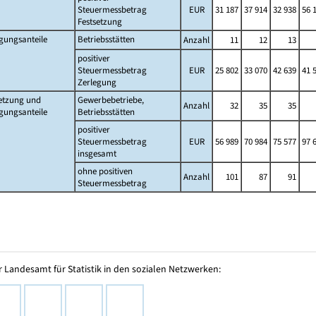
Steuermessbetrag
EUR
31 187
37 914
32 938
56 
Festsetzung
gungsanteile
Betriebsstätten
Anzahl
11
12
13
positiver
Steuermessbetrag
EUR
25 802
33 070
42 639
41 
Zerlegung
etzung und
Gewerbebetriebe,
Anzahl
32
35
35
gungsanteile
Betriebsstätten
positiver
Steuermessbetrag
EUR
56 989
70 984
75 577
97 
insgesamt
ohne positiven
Anzahl
101
87
91
Steuermessbetrag
 Landesamt für Statistik in den sozialen Netzwerken: