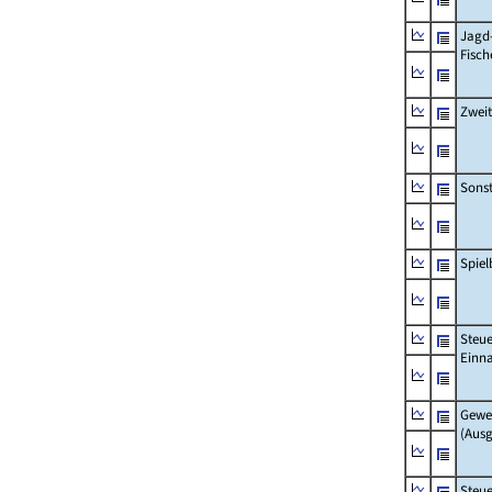
Jagd
Fisch
Zwei
Sonst
Spie
Steue
Einn
Gewe
(Aus
Steue