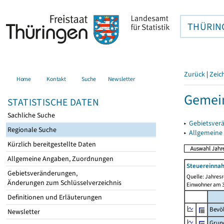
THÜRIN
Zurück
|
Zeic
Home
Kontakt
Suche
Newsletter
Gemein
STATISTISCHE DATEN
Sachliche Suche
▸
Gebietsver
Regionale Suche
▸
Allgemeine
Kürzlich bereitgestellte Daten
Allgemeine Angaben, Zuordnungen
Steuereinnah
Gebietsveränderungen,
Quelle: Jahresr
Änderungen zum Schlüsselverzeichnis
Einwohner am 3
Definitionen und Erläuterungen
Bevö
Newsletter
Grun