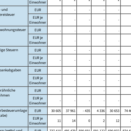
Einwohner
- und
EUR
-
-
-
-
-
ereisteuer
EUR je
-
-
-
-
-
Einwohner
twohnungssteuer
EUR
.
.
.
.
.
EUR je
.
.
.
.
.
Einwohner
ige Steuern
EUR
-
-
-
-
-
EUR je
-
-
-
-
-
Einwohner
lbankabgaben
EUR
-
-
-
-
-
EUR je
-
-
-
-
-
Einwohner
rähnliche
EUR
-
-
-
-
-
ahmen
EUR je
-
-
-
-
-
Einwohner
rbesteuerumlage
EUR
30 605
37 961
- 435
4 336
30 653
74 4
gabe)
EUR je
11
14
0
2
12
Einwohner
rn (netto) und
EUR
737 410
486 479
590 691
591 122
690 932
874 4