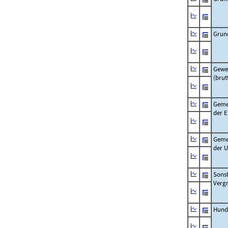
Grun
Gewe
(brut
Geme
der 
Geme
der 
Sonst
Verg
Hund