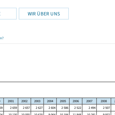
E
WIR ÜBER UNS
en?
0
2001
2002
2003
2004
2005
2006
2007
2008
59
2 659
2 657
2 627
2 604
2 586
2 522
2 494
2 507
04
10 130
10 055
10 620
9 064
10 184
11 848
10 281
9 932