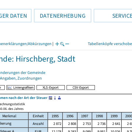
GER DATEN
DATENERHEBUNG
SERVIC
henerklärungen/Abkürzungen
|
Tabellenköpfe verschob
de: Hirschberg, Stadt
änderungen der Gemeinde
 Angaben, Zuordnungen
men nach der Art der Steuer
echnungsstatistik
0.06. des Jahres
Merkmal
Einheit
1995
1996
1997
1998
1999
200
lkerung
Anzahl
2 872
2 808
2 753
2 736
2 641
2 6
dsteuer A
EUR
12 178
9 283
9 089
9 951
10 026
9 7