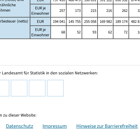
rähnliche
EUR je
ahmen
257
173
215
216
262
3
Einwohner
besteuer (netto)
EUR
194 041
145 755
255 058
169 982
189 174
482 8
EUR je
68
52
93
62
72
1
Einwohner
 Landesamt für Statistik in den sozialen Netzwerken:
 zu dieser Website:
Datenschutz
Impressum
Hinweise zur Barrierefreiheit