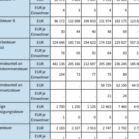
EUR je
4
3
3
4
4
Einwohner
dsteuer B
EUR
86 172
122 698
109 810
131 974
183 175
123 8
EUR je
30
44
40
48
69
Einwohner
rbesteuer
EUR
224 646
183 716
254 623
174 318
219 827
557 2
to)
EUR je
78
65
92
64
83
2
Einwohner
indeanteil an
EUR
441 136
205 166
212 697
205 280
236 245
185 8
Einkommensteuer
EUR je
154
73
77
75
89
Einwohner
indeanteil an
EUR
.
.
.
58 725
62 150
64 5
Umsatzsteuer
EUR je
.
.
.
21
24
Einwohner
ige
EUR
1 700
1 250
1 125
12 463
7 460
4 9
nügungssteuer
EUR je
1
0
0
5
3
Einwohner
esteuer
EUR
2 183
2 327
2 913
2 747
2 702
2 7
EUR je
1
1
1
1
1