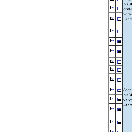
bis 3
dritt
vora
Jahr
Anga
bis 3
vorv
Jahr