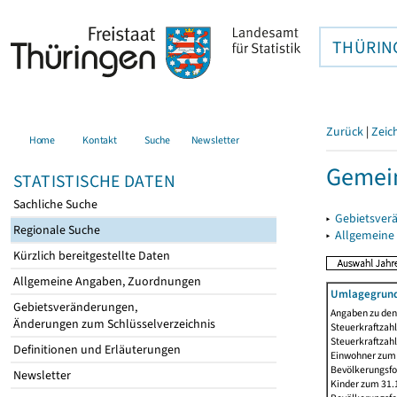
THÜRIN
Zurück
|
Zeic
Home
Kontakt
Suche
Newsletter
Gemein
STATISTISCHE DATEN
Sachliche Suche
▸
Gebietsver
Regionale Suche
▸
Allgemeine
Kürzlich bereitgestellte Daten
Allgemeine Angaben, Zuordnungen
Umlagegrund
Gebietsveränderungen,
Angaben zu den 
Änderungen zum Schlüsselverzeichnis
Steuerkraftzahl
Steuerkraftzah
Definitionen und Erläuterungen
Einwohner zum 3
Bevölkerungsfo
Newsletter
Kinder zum 31.1