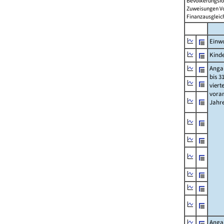
Bevölkerungsfo
Zuweisungen Vorj
Finanzausgleichs
Einwo
Kinde
Anga
bis 3
viert
vora
Jahr
Anga