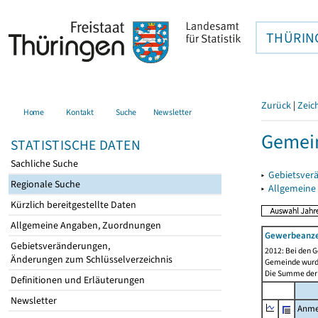
THÜRIN
Zurück
|
Zeic
Home
Kontakt
Suche
Newsletter
Gemein
STATISTISCHE DATEN
Sachliche Suche
▸
Gebietsver
Regionale Suche
▸
Allgemeine
Kürzlich bereitgestellte Daten
Allgemeine Angaben, Zuordnungen
Gewerbeanz
Gebietsveränderungen,
2012: Bei den G
Änderungen zum Schlüsselverzeichnis
Gemeinde wurde 
Die Summe der 
Definitionen und Erläuterungen
Newsletter
Anme