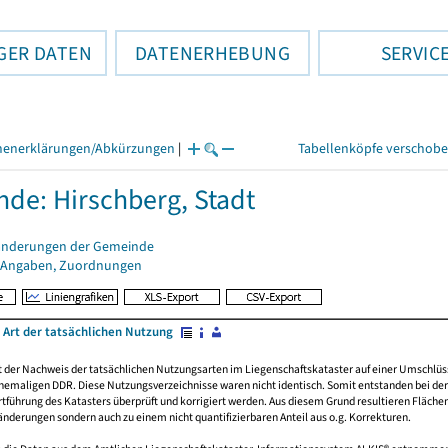
GER DATEN
DATENERHEBUNG
SERVIC
henerklärungen/Abkürzungen
|
Tabellenköpfe verschob
de: Hirschberg, Stadt
änderungen der Gemeinde
 Angaben, Zuordnungen
 Art der tatsächlichen Nutzung
rt der Nachweis der tatsächlichen Nutzungsarten im Liegenschaftskataster auf einer Umsch
emaligen DDR. Diese Nutzungsverzeichnisse waren nicht identisch. Somit entstanden bei der 
führung des Katasters überprüft und korrigiert werden. Aus diesem Grund resultieren Fläche
derungen sondern auch zu einem nicht quantifizierbaren Anteil aus o.g. Korrekturen.