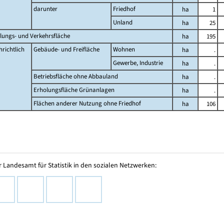
darunter
Friedhof
ha
1
Unland
ha
25
lungs- und Verkehrsfläche
ha
195
richtlich
Gebäude- und Freifläche
Wohnen
ha
.
Gewerbe, Industrie
ha
.
Betriebsfläche ohne Abbauland
ha
.
Erholungsfläche Grünanlagen
ha
.
Flächen anderer Nutzung ohne Friedhof
ha
106
 Landesamt für Statistik in den sozialen Netzwerken: