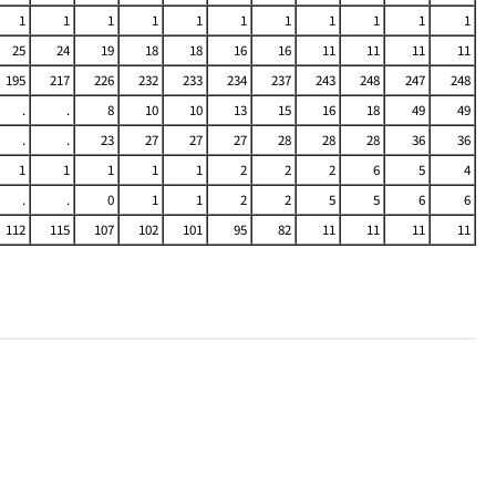
1
1
1
1
1
1
1
1
1
1
1
25
24
19
18
18
16
16
11
11
11
11
195
217
226
232
233
234
237
243
248
247
248
.
.
8
10
10
13
15
16
18
49
49
.
.
23
27
27
27
28
28
28
36
36
1
1
1
1
1
2
2
2
6
5
4
.
.
0
1
1
2
2
5
5
6
6
112
115
107
102
101
95
82
11
11
11
11