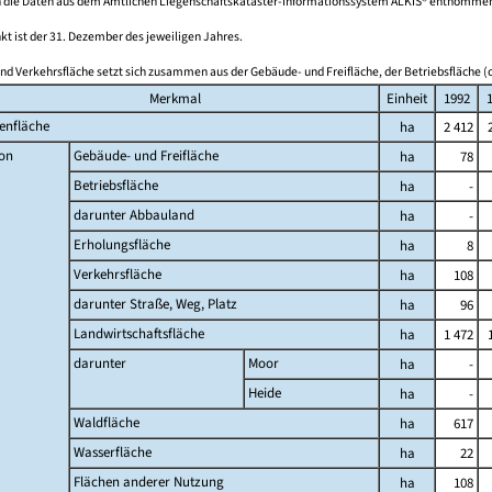
 die Daten aus dem Amtlichen Liegenschaftskataster-Informationssystem ALKIS® entnomme
kt ist der 31. Dezember des jeweiligen Jahres.
nd Verkehrsfläche setzt sich zusammen aus der Gebäude- und Freifläche, der Betriebsfläche (o
Merkmal
Einheit
1992
enfläche
ha
2 412
on
Gebäude- und Freifläche
ha
78
Betriebsfläche
ha
-
darunter Abbauland
ha
-
Erholungsfläche
ha
8
Verkehrsfläche
ha
108
darunter Straße, Weg, Platz
ha
96
Landwirtschaftsfläche
ha
1 472
darunter
Moor
ha
-
Heide
ha
-
Waldfläche
ha
617
Wasserfläche
ha
22
Flächen anderer Nutzung
ha
108