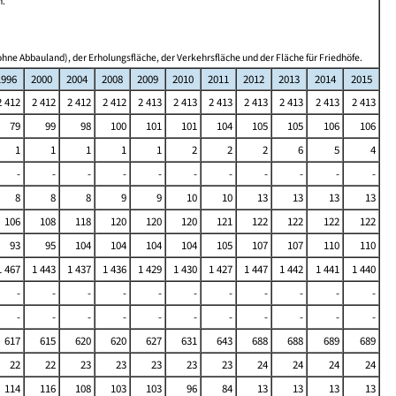
n.
hne Abbauland), der Erholungsfläche, der Verkehrsfläche und der Fläche für Friedhöfe.
1996
2000
2004
2008
2009
2010
2011
2012
2013
2014
2015
2 412
2 412
2 412
2 412
2 413
2 413
2 413
2 413
2 413
2 413
2 413
79
99
98
100
101
101
104
105
105
106
106
1
1
1
1
1
2
2
2
6
5
4
-
-
-
-
-
-
-
-
-
-
-
8
8
8
9
9
10
10
13
13
13
13
106
108
118
120
120
120
121
122
122
122
122
93
95
104
104
104
104
105
107
107
110
110
1 467
1 443
1 437
1 436
1 429
1 430
1 427
1 447
1 442
1 441
1 440
-
-
-
-
-
-
-
-
-
-
-
-
-
-
-
-
-
-
-
-
-
-
617
615
620
620
627
631
643
688
688
689
689
22
22
23
23
23
23
23
24
24
24
24
114
116
108
103
103
96
84
13
13
13
13