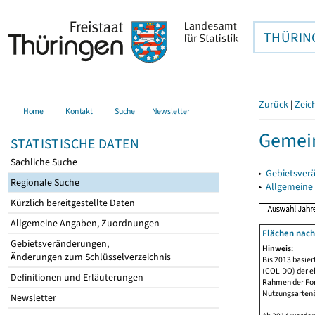
THÜRIN
Zurück
|
Zeic
Home
Kontakt
Suche
Newsletter
Gemein
STATISTISCHE DATEN
Sachliche Suche
▸
Gebietsver
Regionale Suche
▸
Allgemeine
Kürzlich bereitgestellte Daten
Allgemeine Angaben, Zuordnungen
Flächen nach
Gebietsveränderungen,
Hinweis:
Änderungen zum Schlüsselverzeichnis
Bis 2013 basie
(COLIDO) der eh
Definitionen und Erläuterungen
Rahmen der Fort
Nutzungsartenän
Newsletter