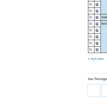
Sied
Nach
▴
nach oben
Das Thüringer