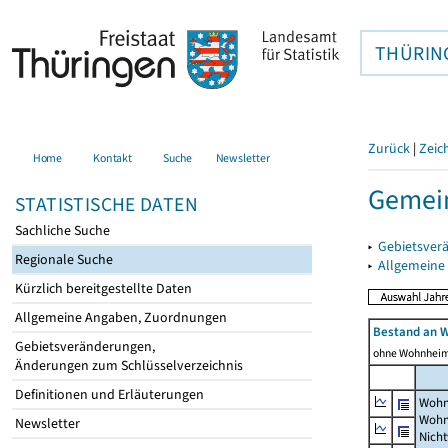
THÜRIN
Zurück
|
Zeic
Home
Kontakt
Suche
Newsletter
Gemein
STATISTISCHE DATEN
Sachliche Suche
▸
Gebietsver
Regionale Suche
▸
Allgemeine
Kürzlich bereitgestellte Daten
Allgemeine Angaben, Zuordnungen
Bestand an 
Gebietsveränderungen,
ohne Wohnhei
Änderungen zum Schlüsselverzeichnis
Definitionen und Erläuterungen
Wohn
Wohn
Newsletter
Nich