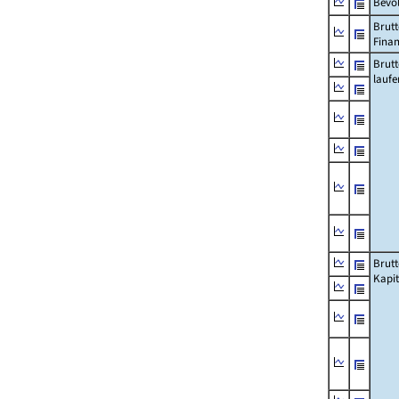
Bevö
Brutt
Fina
Brut
lauf
Brut
Kapi