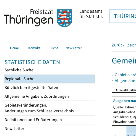
THÜRIN
Zurück
|
Zeic
Home
Kontakt
Suche
Newsletter
Gemein
STATISTISCHE DATEN
Sachliche Suche
▸
Gebietsver
Regionale Suche
▸
Allgemeine
Kürzlich bereitgestellte Daten
Allgemeine Angaben, Zuordnungen
Ausgaben na
Gebietsveränderungen,
Quelle: Jahresr
Änderungen zum Schlüsselverzeichnis
Ausgaben ohne 
Schuldentilgun
Definitionen und Erläuterungen
Einwohner am 3
Newsletter