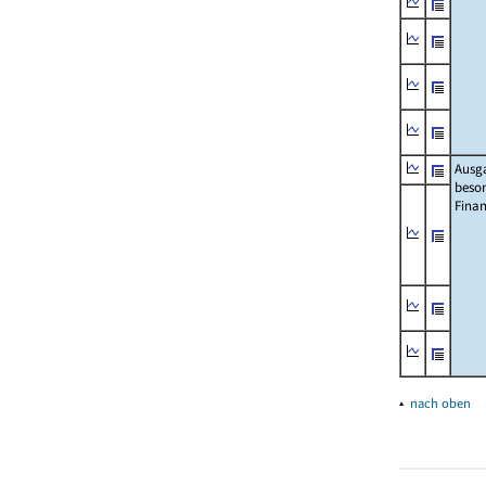
Ausg
beso
Fina
▴
nach oben